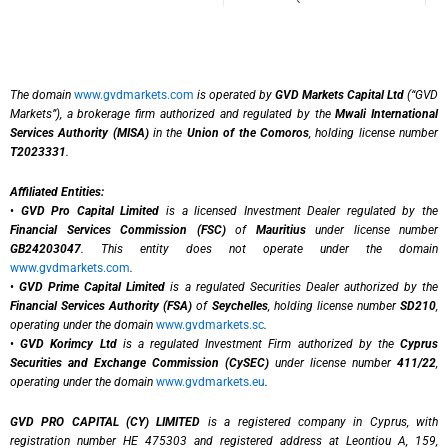
The domain
www.gvdmarkets.com
is operated by
GVD Markets Capital Ltd
(“GVD
Markets”), a brokerage firm authorized and regulated by the
Mwali International
Services Authority (MISA)
in the
Union of the Comoros
, holding license number
T2023331
.
Affiliated Entities:
•
GVD Pro Capital Limited
is a licensed Investment Dealer regulated by the
Financial Services Commission (FSC)
of
Mauritius
under license number
GB24203047
. This entity does not operate under the domain
www.gvdmarkets.com
.
•
GVD Prime Capital Limited
is a regulated Securities Dealer authorized by the
Financial Services Authority (FSA)
of
Seychelles
, holding license number
SD210
,
operating under the domain
www.gvdmarkets.sc
.
•
GVD Korimcy Ltd
is a regulated Investment Firm authorized by the
Cyprus
Securities and Exchange Commission (CySEC)
under license number
411/22
,
operating under the domain
www.gvdmarkets.eu
.
GVD PRO CAPITAL (CY) LIMITED
is a registered company in Cyprus, with
registration number HE 475303 and registered address at Leontiou A, 159,