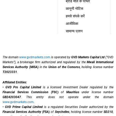
ब्रांड मील के पत्थर
कानूनी नोटिस
हमसे संपर्क करें
आजीविका
सामान्य प्रश्न
The domain
www.gvdmarkets.com
is operated by
GVD Markets Capital Ltd
(“GVD
Markets”), a brokerage firm authorized and regulated by the
Mwali International
Services Authority (MISA)
in the
Union of the Comoros
, holding license number
T2023331
.
Affiliated Entities:
•
GVD Pro Capital Limited
is a licensed Investment Dealer regulated by the
Financial Services Commission (FSC)
of
Mauritius
under license number
GB24203047
. This entity does not operate under the domain
www.gvdmarkets.com
.
•
GVD Prime Capital Limited
is a regulated Securities Dealer authorized by the
Financial Services Authority (FSA)
of
Seychelles
, holding license number
SD210
,