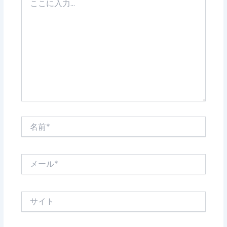
こ
に
入
力…
名
前
*
メ
ー
ル
*
サ
イ
ト