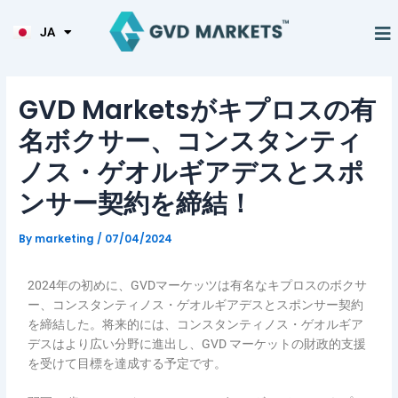
KO
内
Post
TL
容
navigation
JA
HI
を
ス
キ
GVD Marketsがキプロスの有
ッ
プ
名ボクサー、コンスタンティ
ノス・ゲオルギアデスとスポ
ンサー契約を締結！
By
marketing
/
07/04/2024
2024年の初めに、GVDマーケッツは有名なキプロスのボクサ
ー、コンスタンティノス・ゲオルギアデスとスポンサー契約
を締結した。将来的には、コンスタンティノス・ゲオルギア
デスはより広い分野に進出し、GVD マーケットの財政的支援
を受けて目標を達成する予定です。