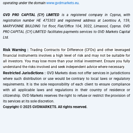
operating under the domain
www.gvdmarkets.eu
.
GVD PRO CAPITAL (CY) LIMITED
is a registered company in Cyprus, with
registration number HE 475303 and registered address at Leontiou A, 159,
MARYVONNE BIULDING 1st floor, Flat/Office 104, 3022, Limassol, Cyprus. GVD
PRO CAPITAL (CY) LIMITED facilitates payments services to GVD Markets Capital
Ltd.
Risk Warning :
Trading Contracts for Difference (CFDs) and other leveraged
financial instruments involves a high level of risk and may not be suitable for
all investors. You may lose more than your initial investment. Ensure you fully
understand the risks involved and seek independent advice where necessary.
Restricted Jurisdictions :
GVD Markets does not offer services in jurisdictions
where such distribution or use would be contrary to local laws or regulatory
requirements. It is the sole responsibility of each client to ensure compliance
with all applicable laws and regulations in their country of residence or
citizenship. GVD Markets reserves the right to refuse or restrict the provision of
its services at its sole discretion.
Copyright © 2025 GVDMARKETS. All rights reserved.