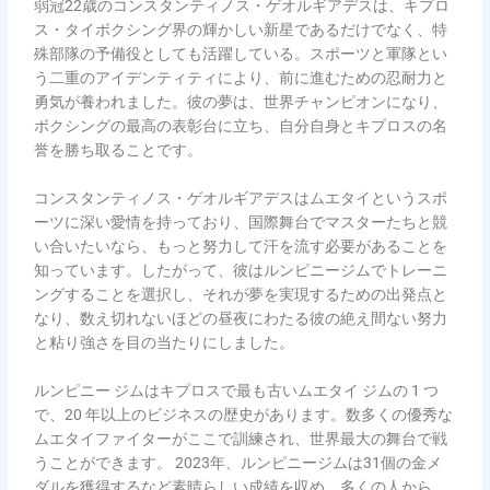
弱冠22歳のコンスタンティノス・ゲオルギアデスは、キプロ
ス・タイボクシング界の輝かしい新星であるだけでなく、特
殊部隊の予備役としても活躍している。スポーツと軍隊とい
う二重のアイデンティティにより、前に進むための忍耐力と
勇気が養われました。彼の夢は、世界チャンピオンになり、
ボクシングの最高の表彰台に立ち、自分自身とキプロスの名
誉を勝ち取ることです。
コンスタンティノス・ゲオルギアデスはムエタイというスポ
ーツに深い愛情を持っており、国際舞台でマスターたちと競
い合いたいなら、もっと努力して汗を流す必要があることを
知っています。したがって、彼はルンピニージムでトレーニ
ングすることを選択し、それが夢を実現するための出発点と
なり、数え切れないほどの昼夜にわたる彼の絶え間ない努力
と粘り強さを目の当たりにしました。
ルンピニー ジムはキプロスで最も古いムエタイ ジムの 1 つ
で、20 年以上のビジネスの歴史があります。数多くの優秀な
ムエタイファイターがここで訓練され、世界最大の舞台で戦
うことができます。 2023年、ルンピニージムは31個の金メ
ダルを獲得するなど素晴らしい成績を収め、多くの人から