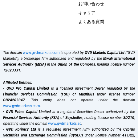
お問い合わせ
キャリア
よくある質問
The domain
www.gvdmarkets.com
is operated by
GVD Markets Capital Ltd
(“GVD
Markets”), a brokerage firm authorized and regulated by the
Mwali International
Services Authority (MISA)
in the
Union of the Comoros
, holding license number
T2023331
.
Affiliated Entities:
•
GVD Pro Capital Limited
is a licensed Investment Dealer regulated by the
Financial Services Commission (FSC)
of
Mauritius
under license number
GB24203047
. This entity does not operate under the domain
www.gvdmarkets.com
.
•
GVD Prime Capital Limited
is a regulated Securities Dealer authorized by the
Financial Services Authority (FSA)
of
Seychelles
, holding license number
SD210
,
operating under the domain
www.gvdmarkets.sc
.
•
GVD Korimcy Ltd
is a regulated Investment Firm authorized by the
Cyprus
Securities and Exchange Commission (CySEC)
under license number
411/22
,