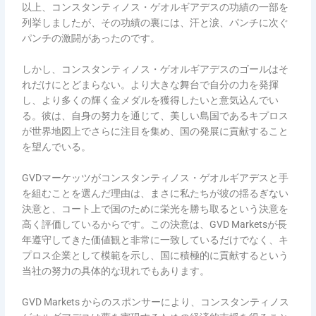
以上、コンスタンティノス・ゲオルギアデスの功績の一部を
列挙しましたが、その功績の裏には、汗と涙、パンチに次ぐ
パンチの激闘があったのです。
しかし、コンスタンティノス・ゲオルギアデスのゴールはそ
れだけにとどまらない。より大きな舞台で自分の力を発揮
し、より多くの輝く金メダルを獲得したいと意気込んでい
る。彼は、自身の努力を通じて、美しい島国であるキプロス
が世界地図上でさらに注目を集め、国の発展に貢献すること
を望んでいる。
GVDマーケッツがコンスタンティノス・ゲオルギアデスと手
を組むことを選んだ理由は、まさに私たちが彼の揺るぎない
決意と、コート上で国のために栄光を勝ち取るという決意を
高く評価しているからです。この決意は、GVD Marketsが長
年遵守してきた価値観と非常に一致しているだけでなく、キ
プロス企業として模範を示し、国に積極的に貢献するという
当社の努力の具体的な現れでもあります。
GVD Markets からのスポンサーにより、コンスタンティノス