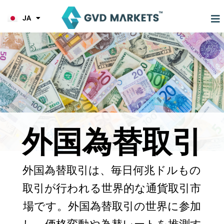
KO
内
TL
容
JA
HI
を
ス
キ
ッ
プ
外国為替取引
外国為替取引は、毎日何兆ドルもの
取引が行われる世界的な通貨取引市
場です。外国為替取引の世界に参加