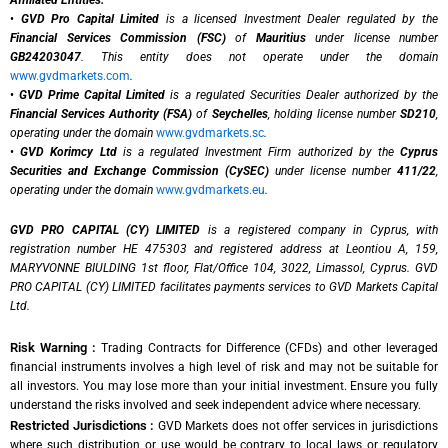
Affiliated Entities:
•
GVD Pro Capital Limited
is a licensed Investment Dealer regulated by the
Financial Services Commission (FSC)
of
Mauritius
under license number
GB24203047
. This entity does not operate under the domain
www.gvdmarkets.com
.
•
GVD Prime Capital Limited
is a regulated Securities Dealer authorized by the
Financial Services Authority (FSA)
of
Seychelles
, holding license number
SD210
,
operating under the domain
www.gvdmarkets.sc
.
•
GVD Korimcy Ltd
is a regulated Investment Firm authorized by the
Cyprus
Securities and Exchange Commission (CySEC)
under license number
411/22
,
operating under the domain
www.gvdmarkets.eu
.
GVD PRO CAPITAL (CY) LIMITED
is a registered company in Cyprus, with
registration number HE 475303 and registered address at Leontiou A, 159,
MARYVONNE BIULDING 1st floor, Flat/Office 104, 3022, Limassol, Cyprus. GVD
PRO CAPITAL (CY) LIMITED facilitates payments services to GVD Markets Capital
Ltd.
Risk Warning :
Trading Contracts for Difference (CFDs) and other leveraged
financial instruments involves a high level of risk and may not be suitable for
all investors. You may lose more than your initial investment. Ensure you fully
understand the risks involved and seek independent advice where necessary.
Restricted Jurisdictions :
GVD Markets does not offer services in jurisdictions
where such distribution or use would be contrary to local laws or regulatory