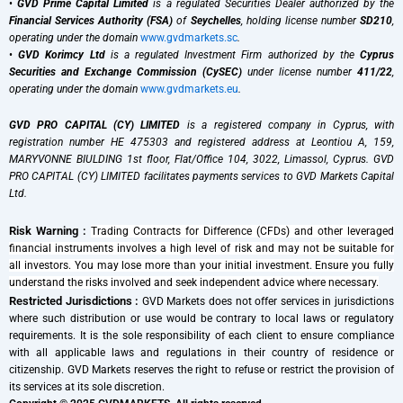
•
GVD Prime Capital Limited
is a regulated Securities Dealer authorized by the
Financial Services Authority (FSA)
of
Seychelles
, holding license number
SD210
,
operating under the domain
www.gvdmarkets.sc
.
•
GVD Korimcy Ltd
is a regulated Investment Firm authorized by the
Cyprus
Securities and Exchange Commission (CySEC)
under license number
411/22
,
operating under the domain
www.gvdmarkets.eu
.
GVD PRO CAPITAL (CY) LIMITED
is a registered company in Cyprus, with
registration number HE 475303 and registered address at Leontiou A, 159,
MARYVONNE BIULDING 1st floor, Flat/Office 104, 3022, Limassol, Cyprus. GVD
PRO CAPITAL (CY) LIMITED facilitates payments services to GVD Markets Capital
Ltd.
Risk Warning :
Trading Contracts for Difference (CFDs) and other leveraged
financial instruments involves a high level of risk and may not be suitable for
all investors. You may lose more than your initial investment. Ensure you fully
understand the risks involved and seek independent advice where necessary.
Restricted Jurisdictions :
GVD Markets does not offer services in jurisdictions
where such distribution or use would be contrary to local laws or regulatory
requirements. It is the sole responsibility of each client to ensure compliance
with all applicable laws and regulations in their country of residence or
citizenship. GVD Markets reserves the right to refuse or restrict the provision of
its services at its sole discretion.