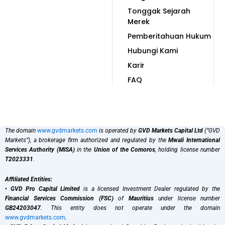
Tonggak Sejarah
Merek
Pemberitahuan Hukum
Hubungi Kami
Karir
FAQ
The domain
www.gvdmarkets.com
is operated by
GVD Markets Capital Ltd
(“GVD
Markets”), a brokerage firm authorized and regulated by the
Mwali International
Services Authority (MISA)
in the
Union of the Comoros
, holding license number
T2023331
.
Affiliated Entities:
•
GVD Pro Capital Limited
is a licensed Investment Dealer regulated by the
Financial Services Commission (FSC)
of
Mauritius
under license number
GB24203047
. This entity does not operate under the domain
www.gvdmarkets.com
.