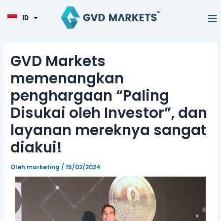
KO
Lewati
Post
TL
ke
navigation
M
ID
HI
konten
GVD Markets
memenangkan
penghargaan “Paling
Disukai oleh Investor”, dan
layanan mereknya sangat
diakui!
Oleh
marketing
/
15/02/2024