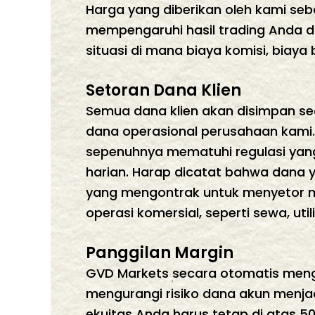
Harga yang diberikan oleh kami seba
mempengaruhi hasil trading Anda da
situasi di mana biaya komisi, biaya
Setoran Dana Klien
Semua dana klien akan disimpan se
dana operasional perusahaan kami
sepenuhnya mematuhi regulasi yang
harian. Harap dicatat bahwa dana 
yang mengontrak untuk menyetor mar
operasi komersial, seperti sewa, util
Panggilan Margin
GVD Markets secara otomatis men
mengurangi risiko dana akun menja
ekuitas Anda harus tetap di atas 50%