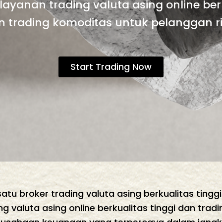
ayanan trading valuta asing online berk
n trading komoditas untuk pelanggan rit
Start Trading Now
atu broker trading valuta asing berkualitas ting
 valuta asing online berkualitas tinggi dan tradi