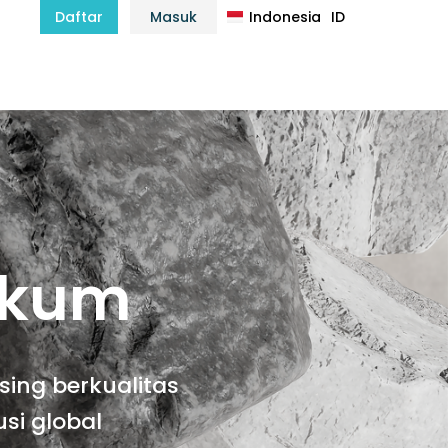
Indonesia
ID
Daftar
Masuk
हिन्दी
HI
ukum
sing berkualitas
si global