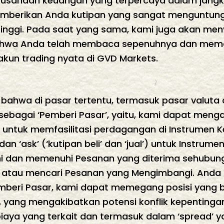
perusahaan keuangan yang terpercaya dalam jangka
mberikan Anda kutipan yang sangat menguntung
 tinggi. Pada saat yang sama, kami juga akan men
n bahwa Anda telah membaca sepenuhnya dan me
kun trading nyata di GVD Markets.
bahwa di pasar tertentu, termasuk pasar valuta a
sebagai ‘Pemberi Pasar’, yaitu, kami dapat men
untuk memfasilitasi perdagangan di Instrumen K
n ‘ask’ (‘kutipan beli’ dan ‘jual’) untuk Instru
kami dan memenuhi Pesanan yang diterima sehubu
iri atau mencari Pesanan yang Mengimbangi. Anda
mberi Pasar, kami dapat memegang posisi yang 
n, yang mengakibatkan potensi konflik kepentinga
, biaya yang terkait dan termasuk dalam ‘spread’