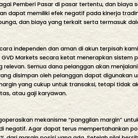
gai Pemberi Pasar di pasar tertentu, dan biaya s
n dapat memiliki efek negatif pada kinerja tra
 bunga, dan biaya yang terkait serta termasuk dal
cara independen dan aman di akun terpisah kami,
. GVD Markets secara ketat menerapkan sistem
 relevan. Semua dana pelanggan akan menjalani
yang disimpan oleh pelanggan dapat digunakan 
gin yang cukup untuk transaksi, tetapi tidak ak
itas, atau gaji karyawan.
goperasikan mekanisme “panggilan margin” unt
di negatif. Agar dapat terus mempertahankan po
 dari margin posisi yang ada. Setelah nilai bersih