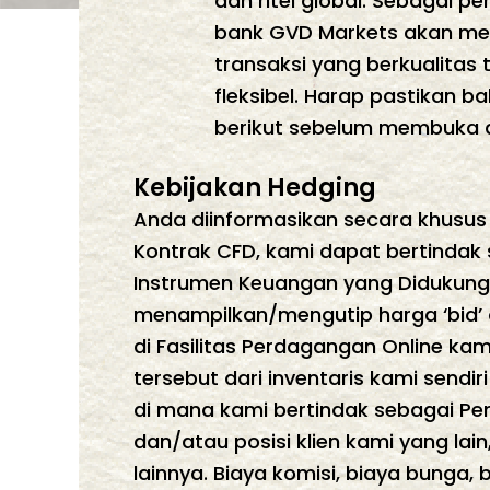
dan ritel global. Sebagai 
bank GVD Markets akan me
transaksi yang berkualitas
fleksibel. Harap pastika
berikut sebelum membuka a
Kebijakan Hedging
Anda diinformasikan secara khusus 
Kontrak CFD, kami dapat bertindak 
Instrumen Keuangan yang Didukung 
menampilkan/mengutip harga ‘bid’ da
di Fasilitas Perdagangan Online 
tersebut dari inventaris kami send
di mana kami bertindak sebagai Pe
dan/atau posisi klien kami yang lai
lainnya. Biaya komisi, biaya bunga