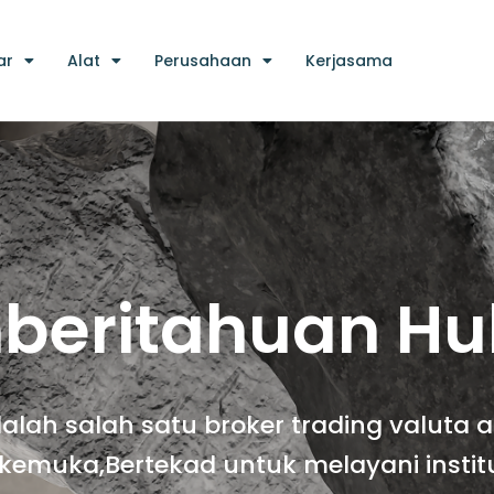
ar
Alat
Perusahaan
Kerjasama
beritahuan H
lah salah satu broker trading valuta a
erkemuka,Bertekad untuk melayani institu