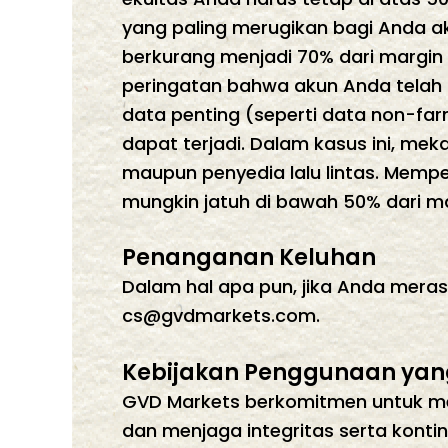
yang paling merugikan bagi Anda aka
berkurang menjadi 70% dari margin y
peringatan bahwa akun Anda telah m
data penting (seperti data non-farm
dapat terjadi. Dalam kasus ini, me
maupun penyedia lalu lintas. Mempe
mungkin jatuh di bawah 50% dari m
Penanganan Keluhan
Dalam hal apa pun, jika Anda meras
cs@gvdmarkets.com
.
Kebijakan Penggunaan yang
GVD Markets berkomitmen untuk men
dan menjaga integritas serta konti