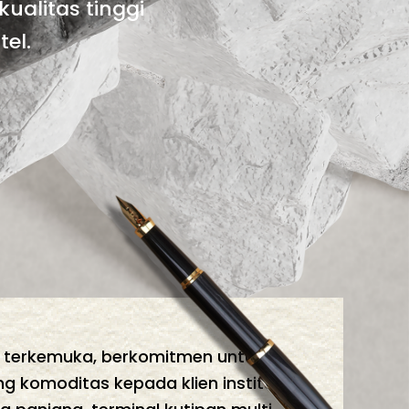
ualitas tinggi
el.
gi terkemuka, berkomitmen untuk
ng komoditas kepada klien institusi