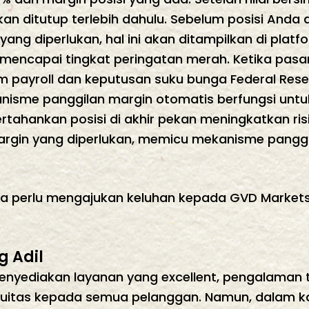
n ditutup terlebih dahulu. Sebelum posisi Anda d
ang diperlukan, hal ini akan ditampilkan di plat
encapai tingkat peringatan merah. Ketika pasar 
 payroll dan keputusan suku bunga Federal Reserve
kanisme panggilan margin otomatis berfungsi unt
rtahankan posisi di akhir pekan meningkatkan ris
argin yang diperlukan, memicu mekanisme panggi
a perlu mengajukan keluhan kepada GVD Markets, 
 Adil
yediakan layanan yang excellent, pengalaman tra
nuitas kepada semua pelanggan. Namun, dalam kas