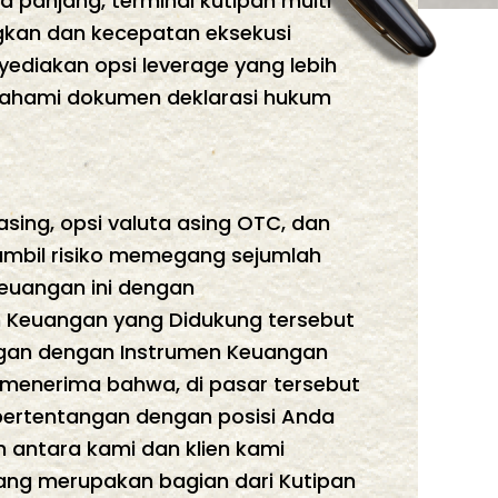
 panjang, terminal kutipan multi
kan dan kecepatan eksekusi
yediakan opsi leverage yang lebih
mahami dokumen deklarasi hukum
sing, opsi valuta asing OTC, dan
gambil risiko memegang sejumlah
euangan ini dengan
men Keuangan yang Didukung tersebut
ngan dengan Instrumen Keuangan
 menerima bahwa, di pasar tersebut
bertentangan dengan posisi Anda
n antara kami dan klien kami
 yang merupakan bagian dari Kutipan