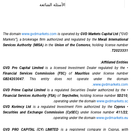
الأسئلة الشائعة
The domain
www.gvdmarkets.com
is operated by
GVD Markets Capital Ltd
(“GVD
Markets”), a brokerage firm authorized and regulated by the
Mwali International
Services Authority (MISA)
in the
Union of the Comoros
, holding license number
.
T2023331
Affiliated Entities:
GVD Pro Capital Limited
is a licensed Investment Dealer regulated by the
•
Financial Services Commission (FSC)
of
Mauritius
under license number
GB24203047
. This entity does not operate under the domain
.
www.gvdmarkets.com
GVD Prime Capital Limited
is a regulated Securities Dealer authorized by the
•
Financial Services Authority (FSA)
of
Seychelles
, holding license number
SD210
,
.
operating under the domain
www.gvdmarkets.sc
GVD Korimcy Ltd
is a regulated Investment Firm authorized by the
Cyprus
•
Securities and Exchange Commission (CySEC)
under license number
411/22
,
.
operating under the domain
www.gvdmarkets.eu
GVD PRO CAPITAL (CY) LIMITED
is a registered company in Cyprus, with