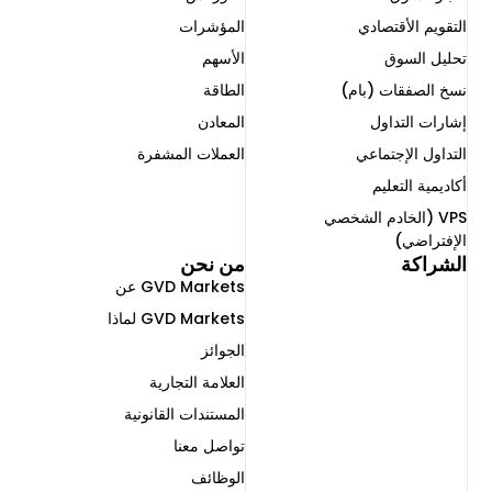
التقويم الأقتصادي
المؤشرات
تحليل السوق
الأسهم
نسخ الصفقات (بام)
الطاقة
إشارات التداول
المعادن
التداول الإجتماعي ​
العملات المشفرة
أكاديمية التعليم
VPS (الخادم الشخصي
الإفتراضي)
الشراكة
من نحن
GVD Markets عن
GVD Markets لماذا
الجوائز
العلامة التجارية
المستندات القانونية
تواصل معنا
الوظائف