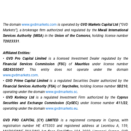
The domain
www.gvdmarkets.com
is operated by
GVD Markets Capital Ltd
(“GVD
Markets”), a brokerage firm authorized and regulated by the
Mwali International
Services Authority (MISA)
in the
Union of the Comoros
, holding license number
T2023331
.
Affiliated Entities:
•
GVD Pro Capital Limited
is a licensed Investment Dealer regulated by the
Financial Services Commission (FSC)
of
Mauritius
under license number
GB24203047
. This entity does not operate under the domain
www.gvdmarkets.com
.
•
GVD Prime Capital Limited
is a regulated Securities Dealer authorized by the
Financial Services Authority (FSA)
of
Seychelles
, holding license number
SD210
,
operating under the domain
www.gvdmarkets.sc
.
•
GVD Korimcy Ltd
is a regulated Investment Firm authorized by the
Cyprus
Securities and Exchange Commission (CySEC)
under license number
411/22
,
operating under the domain
www.gvdmarkets.eu
.
GVD PRO CAPITAL (CY) LIMITED
is a registered company in Cyprus, with
registration number HE 475303 and registered address at Leontiou A, 159,