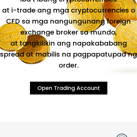
at i-trade ang mga cryptocurrencies o
CFD sa mga nangungunang foreign
exchange broker sa mundo,
at tangkilikin ang napakababang
spread at mabilis na pagpapatupad ng
order.
Open Trading Account