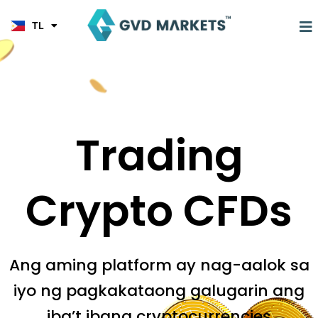
JA
Skip
KO
to
M
TL
HI
content
Trading
Crypto CFDs
Ang aming platform ay nag-aalok sa
iyo ng pagkakataong galugarin ang
iba’t ibang cryptocurrencies