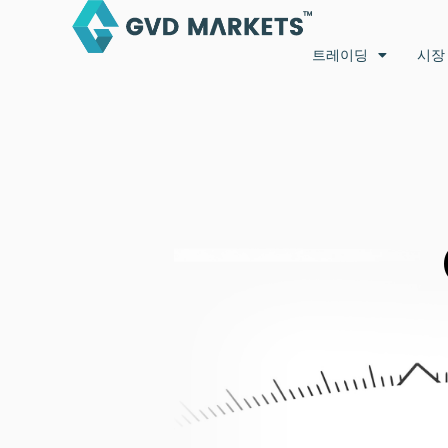
콘
텐
트레이딩
시장
츠
로
건
너
뛰
기