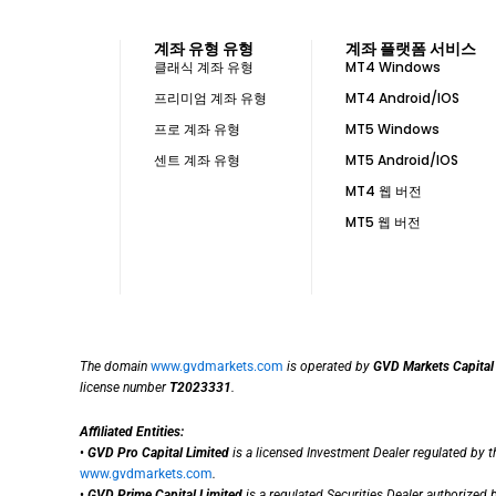
계좌 유형 유형
계좌 플랫폼 서비스
클래식 계좌 유형
MT4 Windows
프리미엄 계좌 유형
MT4 Android/IOS
프로 계좌 유형
MT5 Windows
센트 계좌 유형
MT5 Android/IOS
MT4 웹 버전
MT5 웹 버전
The domain
www.gvdmarkets.com
is operated by
GVD Markets Capital
license number
T2023331
.
Affiliated Entities:
•
GVD Pro Capital Limited
is a licensed Investment Dealer regulated by 
www.gvdmarkets.com
.
•
GVD Prime Capital Limited
is a regulated Securities Dealer authorized 